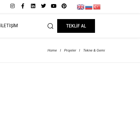
İLETİŞİM
TEKLİF AL
Home
I
Projeler
I
Tekne & Gemi