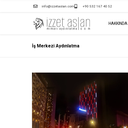
info@izzetaslan.com
+90 532 167 40 52
HAKKINDA
İş Merkezi Aydınlatma