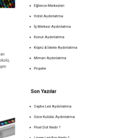
Eğlence Merkezleri
Hotel Aydınlatma
İş Merkezi Aydınlatma
Konut Aydınlatma
Köprü & İskele Aydınlatma
lan
Mimari Aydınlatma
okolü,
işim
Projeler
Son Yazılar
Cephe Led Aydınlatma
Gece Kulübü Aydınlatma
Pixel Dot Nedir ?
Lineer Led Bar Nedir ?