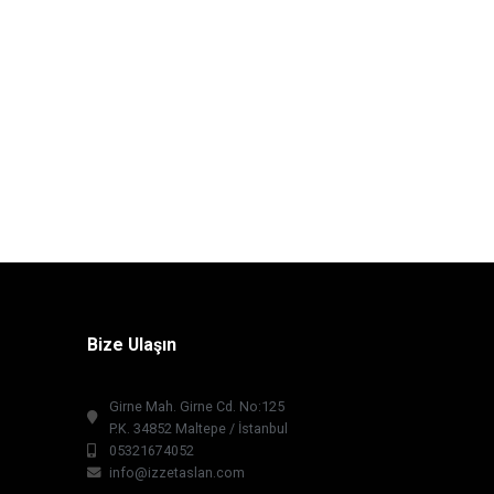
Bize Ulaşın
Girne Mah. Girne Cd. No:125
P.K. 34852 Maltepe / İstanbul
05321674052
info@izzetaslan.com