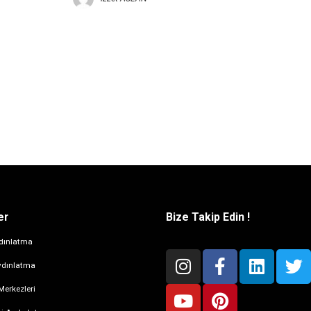
er
Bize Takip Edin !
dınlatma
ydınlatma
Merkezleri