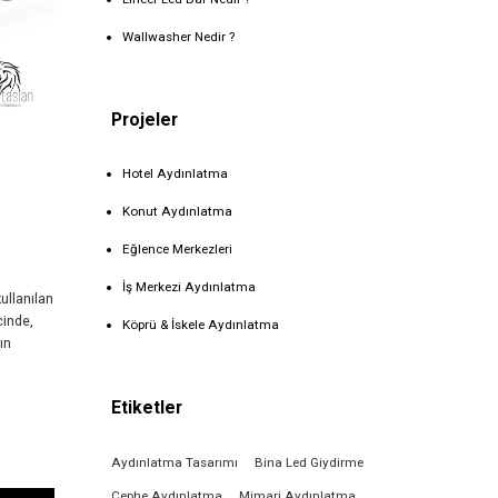
Wallwasher Nedir ?
Projeler
Hotel Aydınlatma
Konut Aydınlatma
Eğlence Merkezleri
İş Merkezi Aydınlatma
ullanılan
cinde,
Köprü & İskele Aydınlatma
ın
Etiketler
Aydınlatma Tasarımı
Bina Led Giydirme
Cephe Aydınlatma
Mimari Aydınlatma