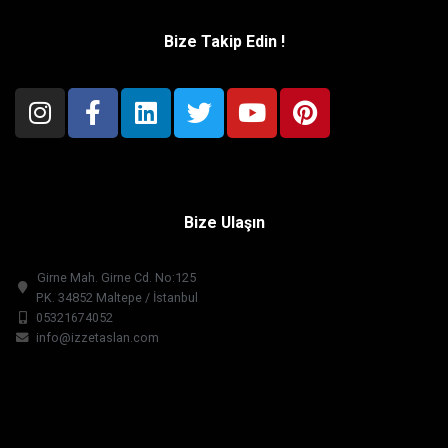
Bize Takip Edin !
Bize Ulaşın
Girne Mah. Girne Cd. No:125
P.K. 34852 Maltepe / İstanbul
05321674052
info@izzetaslan.com